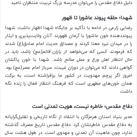
دلیل دفاع مقدس را می‌توان مدرسه بزرگ تربیت منتظران نامید.
شهدا؛ حلقه پیوند عاشورا تا ظهور
رضایی زارعی در ادامه با تأکید بر جایگاه شهدا اظهار داشت: شهدا
پیونددهنده خون عاشورا با آرمان ظهورند. آنان ولایت‌پذیری و ایثار
را در میدان نبرد معنا کردند و مصداق حدیث امام صادق(ع) شدند
که فرمودند:
کسی که می‌خواهد از یاران قائم(عج) باشد، باید در
حال انتظار اهل ورع و عمل صالح باشد.
شهدا با خون پاکشان
گواهی دادند که می‌توان در دوران غیبت، سرباز امام عصر(عج) بود.
امروز اگر پرچم مهدویت در کشور ما برافراشته است، به برکت
همان خون‌های مطهری است که فرهنگ انتظار فعال را زنده نگه
داشت.
دفاع مقدس؛ خاطره نیست، هویت تمدنی است
مدیر بنیاد استان هرمزگان با انتقاد از نگاه تاریخی و تقلیل‌گرایانه
به دفاع مقدس خاطرنشان کرد: دفاع مقدس تاریخ مصرف گذشته
ندارد، چون ماهیت آن تمدنی و مهدوی است. در طول هشت سال