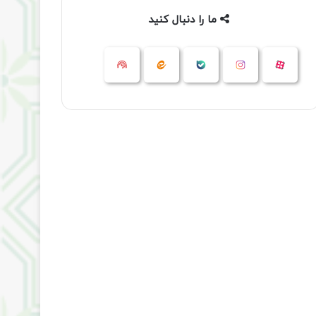
ما را دنبال کنید
آپارات
بله
اینستاگرام
ایتا
شنوتو