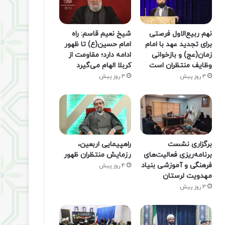
نهم ربیع‌الاول فرصتی
شیخ نعیم قاسم: راه
برای تجدید عهد با امام
امام حسین(ع) تا ظهور
زمان(عج) و بازخوانی
ادامه دارد؛ مقاومت از
وظایف منتظران است
کربلا الهام می‌گیرد
3 روز پیش
3 روز پیش
برگزاری نشست
راهپیمایی اربعین،
برنامه‌ریزی فعالیت‌های
رزمایش منتظران ظهور
فرهنگی و آموزشی بنیاد
4 روز پیش
مهدویت لرستان
3 روز پیش