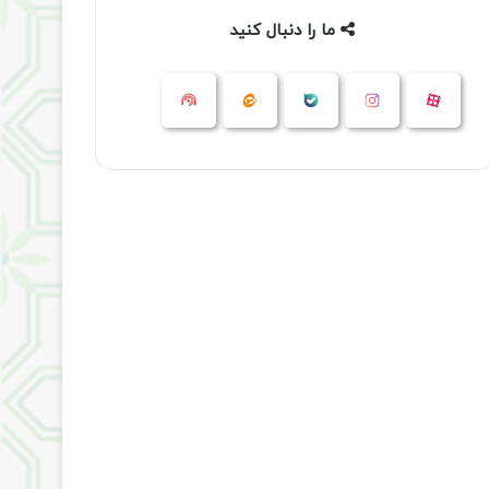
ما را دنبال کنید
آپارات
بله
اینستاگرام
ایتا
شنوتو