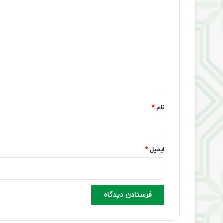
د
ی
د
گ
ا
ه
*
نام
*
ایمیل
*