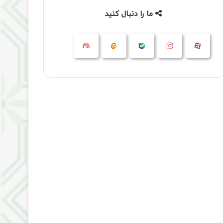
ما را دنبال کنید
آپارات
بله
اینستاگرام
ایتا
شنوتو