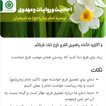
وَ أَکْثِرُوا الدُّعَاءَ بِتَعْجِیلِ الْفَرَجِ فَإِنَّ ذَلِکَ فَرَجُکُم
زیاد برای فرج دعا کنید که براستی همان موجب فرج شماست.
نکات
دعای برای تعجیل فرج خواسته مورد تأکید امام زمان(عج)
است و چه زیباست خواست امام را عملی کنیم.
حتما دعای ما درباره تعجیل فرج، مؤثر است و گرنه نسبت به
آن امر نمی فرمودند.