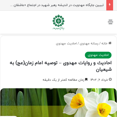
تبیین جایگاه مهدویت در اندیشه رهبر شهید در اجتماع «عاشقان ولایت» ساری
منو
خانه
/
رسانه مهدوی
/
احادیث مهدوی
احادیث مهدوی
احادیث و روایات مهدوی – توصیه امام زمان(عج) به
شیعیان
خرداد ۶, ۱۴۰۲
زمان مطالعه کمتر از یک دقیقه