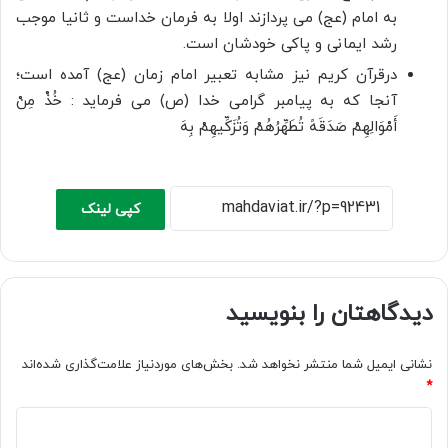
به امام (عج) می پردازند اولا به فرمان خداست و ثانیا موجب
رشد ایمانی و پاکی خودشان است.
درقرآن کریم نیز مشابه تعبیر امام زمان (عج) آمده است؛
آنجا که به پیامبر گرامی خدا (ص) می فرماید : خُذْ مِنْ
أَمْوَالِهِمْ صَدَقَهً تُطَهِّرُهُمْ وَتُزَکِّیهِمْ بِهَ
کپی لینک
دیدگاهتان را بنویسید
نشانی ایمیل شما منتشر نخواهد شد.
بخش‌های موردنیاز علامت‌گذاری شده‌اند
*
د