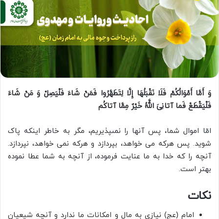
وَ أَمَّا أَمْوَالُکُمْ فَلَا نَقْبَلُهَا إِلَّا لِتَطَهَّرُوا فَمَنْ شَاءَ فَلْیَصِلْ وَ مَنْ شَاءَ
فَلْیَقْطَعْ‏ فَما آتانِیَ اللَّهُ خَیْرٌ مِمَّا آتاکُم
امّا اموال شما، پس آن‏ها را نمى‏پذیریم، مگر به خاطر این‏که پاک
شوید. پس هرکه می خواهد، بپردازد و هرکه نمی ‏خواهد، نپردازد.
آنچه را که خدا به ما عنایت فرموده، از آنچه به شما عطا نموده
بهتر است.
نکات
امام (عج) نیازی به مال و امکانات ما ندارد و آنچه شیعیان