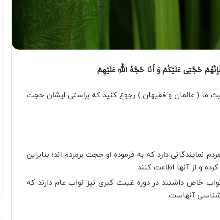
نَّهُمْ حُجَّتِی عَلَیْکُمْ وَ أَنَا حُجَّهُ اللَّهِ عَلَیْهِمْ
یث ما ( عالمان و فقیهان ) رجوع کنید که براستی ایشان حجت
م نمایندگانی دارد که به فرموده او حجت برمردم اند؛ بنابراین
رده و از آنها اطاعت کنند.
واب خاص داشتند در دوره غیبت کبری نیز نواب عام دارند که
ن شناسی آنهاست.