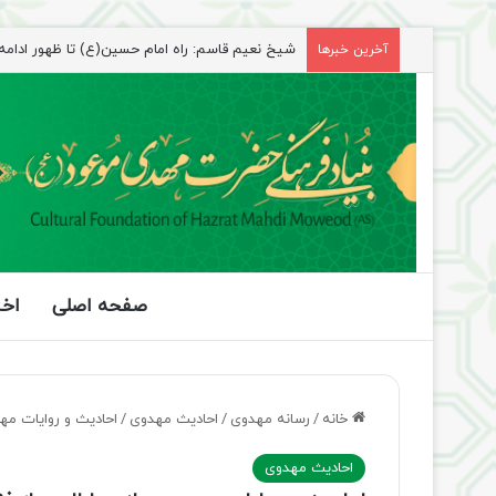
آخرین خبرها
راهپیمایی اربعین، رزمایش منتظران ظهور
صفحه اصلی
اخب
خانه
/
رسانه مهدوی
/
احادیث مهدوی
/
احادیث و روایات مه
احادیث مهدوی