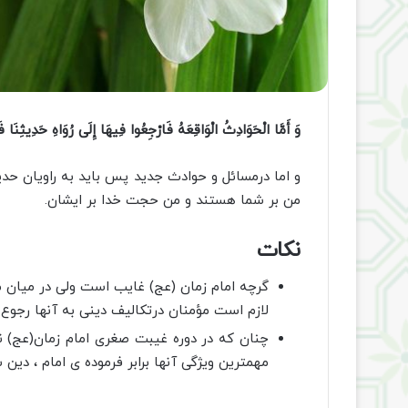
وَ أَمَّا الْحَوَادِثُ الْوَاقِعَهُ فَارْجِعُوا فِیهَا إِلَى رُوَاهِ حَدِیثِنَا فَإِ
و اما درمسائل و حوادث جدید پس باید به راویان حد
من بر شما هستند و من حجت خدا بر ایشان.
نکات
گرچه امام زمان (عج) غایب است ولی در میان مرد
لازم است مؤمنان درتکالیف دینی به آنها رجوع ک
چنان که در دوره غیبت صغری امام زمان(عج) ن
مهمترین ویژگی آنها برابر فرموده ی امام ، دی