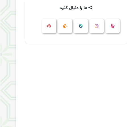
ما را دنبال کنید
آپارات
بله
اینستاگرام
ایتا
شنوتو