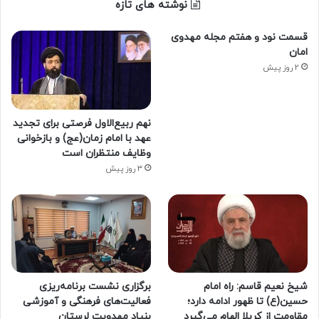
نوشته های تازه
قسمت نود و هفتم مجله مهدوی
امان
2 روز پیش
نهم ربیع‌الاول فرصتی برای تجدید
عهد با امام زمان(عج) و بازخوانی
وظایف منتظران است
3 روز پیش
شیخ نعیم قاسم: راه امام
برگزاری نشست برنامه‌ریزی
حسین(ع) تا ظهور ادامه دارد؛
فعالیت‌های فرهنگی و آموزشی
مقاومت از کربلا الهام می‌گیرد
بنیاد مهدویت لرستان