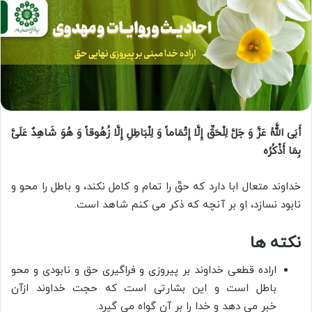
أَبَى اللَّهُ عَزَّ وَ جَلَّ لِلْحَقِّ إِلَّا إِتْمَاماً وَ لِلْبَاطِلِ إِلَّا زُهُوقاً وَ هُوَ شَاهِدٌ عَلَیَّ
بِمَا أَذْکُرُه‏
خداوند متعال ابا دارد که حقّ را تمام و کامل نکند، و باطل را محو و
نابود نسازد، او بر آنچه که ذکر مى‏ کنم شاهد است.
نکته ها
اراده قطعی خداوند بر پیروزی و فراگیری حق و نابودی و محو
باطل است و این بشارتی است که حجت خداوند ازآن
خبر می دهد و خدا را بر آن گواه می گیرد.