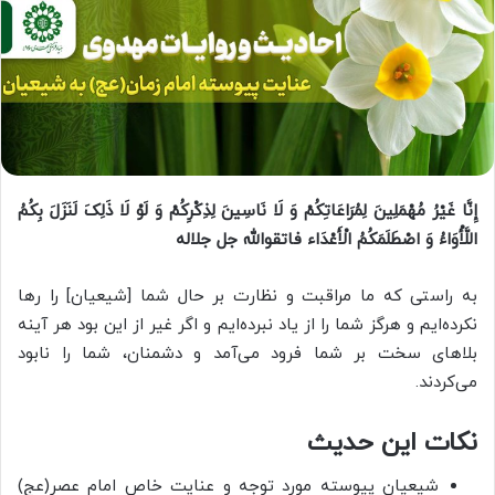
إِنَّا غَیْرُ مُهْمَلِینَ لِمُرَاعَاتِکُمْ وَ لَا نَاسِینَ لِذِکْرِکُمْ وَ لَوْ لَا ذَلِکَ لَنَزَلَ بِکُمُ
اللَّأْوَاءُ وَ اصْطَلَمَکُمُ الْأَعْدَاء فاتقوالله جل جلاله
به راستی که ما مراقبت و نظارت بر حال شما [شیعیان] را رها
نکرده‌ایم و هرگز شما را از یاد نبرده‌ایم و اگر غیر از این بود هر آینه
بلاهای سخت بر شما فرود می‌آمد و دشمنان، شما را نابود
می‌کردند.
نکات این حدیث
شیعیان پیوسته مورد توجه و عنایت خاص امام عصر(عج)