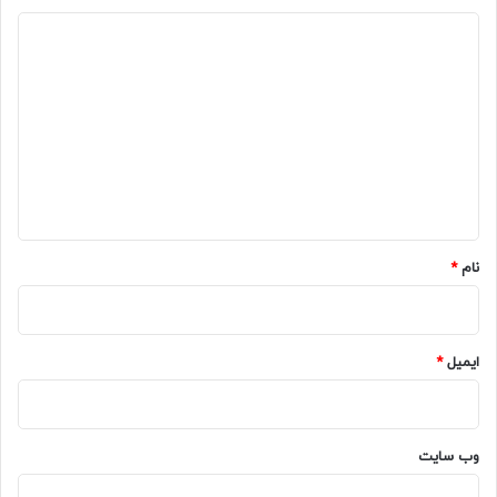
د
ی
د
گ
ا
ه
*
نام
*
ایمیل
*
وب‌ سایت