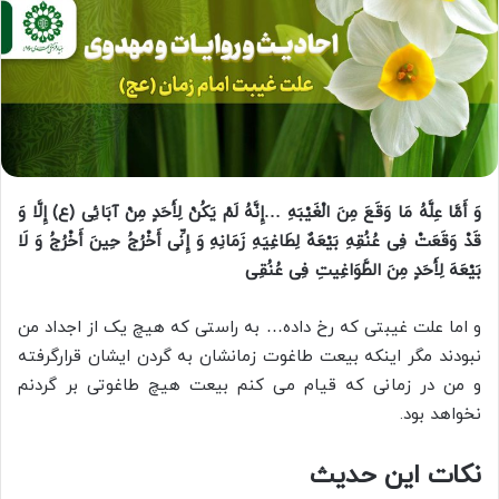
وَ أَمَّا عِلَّهُ مَا وَقَعَ مِنَ الْغَیْبَهِ …إِنَّهُ لَمْ یَکُنْ لِأَحَدٍ مِنْ آبَائِی (ع) إِلَّا وَ
قَدْ وَقَعَتْ‏ فِی‏ عُنُقِهِ‏ بَیْعَهٌ لِطَاغِیَهِ زَمَانِهِ وَ إِنِّی أَخْرُجُ حِینَ أَخْرُجُ وَ لَا
بَیْعَهَ لِأَحَدٍ مِنَ الطَّوَاغِیتِ فِی عُنُقِی‏
و اما علت غیبتی که رخ داده… به راستی که هیچ یک از اجداد من
نبودند مگر اینکه بیعت طاغوت زمانشان به گردن ایشان قرارگرفته
و من در زمانی که قیام می کنم بیعت هیچ طاغوتی بر گردنم
نخواهد بود.
نکات این حدیث