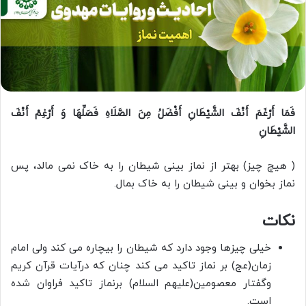
فَمَا أَرْغَمَ أَنْفَ‏ الشَّیْطَانِ‏ أَفْضَلُ مِنَ الصَّلَاهِ فَصَلِّهَا وَ أَرْغِمْ أَنْفَ‏
الشَّیْطَانِ‏
( هیچ چیز) بهتر از نماز بینی شیطان را به خاک نمی مالد، پس
نماز بخوان و بینی شیطان را به خاک بمال.
نکات
خیلی چیزها وجود دارد که شیطان را بیچاره می کند ولی امام
زمان(عج) بر نماز تاکید می کند چنان که درآیات قرآن کریم
وگفتار معصومین(علیهم السلام) برنماز تاکید فراوان شده
است.