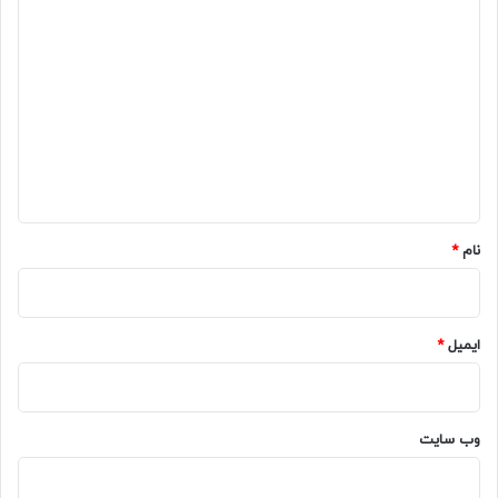
د
ی
د
گ
ا
ه
*
نام
*
ایمیل
*
وب‌ سایت