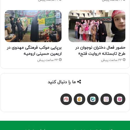
حضور فعال دختران نوجوان در
برپایی موکب فرهنگی مهدوی در
طرح تابستانه «روایت فتح»
اربعین حسینی ارومیه
22 ساعت پیش
22 ساعت پیش
ما را دنبال کنید
آپارات
بله
اینستاگرام
ایتا
شنوتو