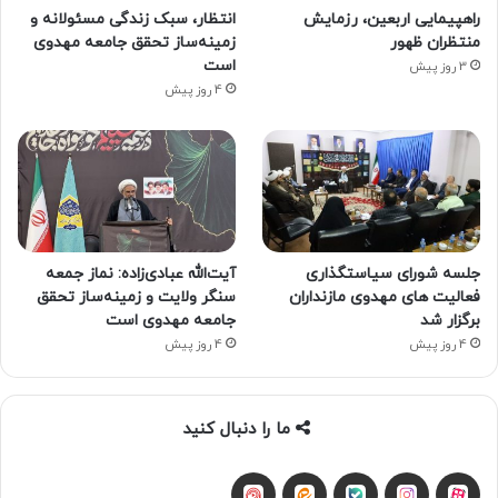
راهپیمایی اربعین، رزمایش
انتظار، سبک زندگی مسئولانه و
منتظران ظهور
زمینه‌ساز تحقق جامعه مهدوی
است
3 روز پیش
4 روز پیش
جلسه شورای سیاستگذاری
آیت‌الله عبادی‌زاده: نماز جمعه
فعالیت های مهدوی مازنداران
سنگر ولایت و زمینه‌ساز تحقق
برگزار شد
جامعه مهدوی است
4 روز پیش
4 روز پیش
ما را دنبال کنید
آپارات
بله
اینستاگرام
ایتا
شنوتو