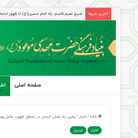
شیخ نعیم قاسم: راه امام حسین(ع) تا ظهور ادامه دا
آخرین خبرها
صفحه اصلی
اخب
خانه
/
اخبار
/
یقین به نقش انسان در تحقق ظهور، عامل پو
اخبار
اردبیل