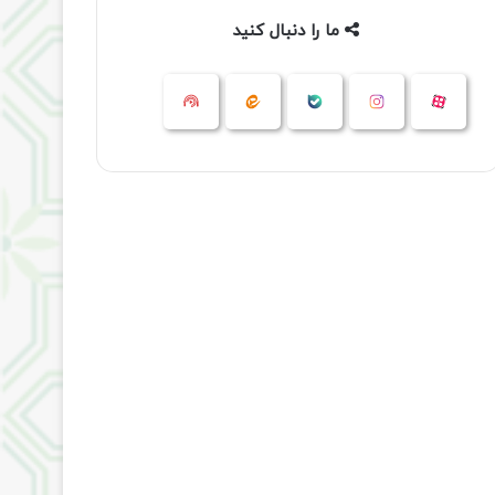
ما را دنبال کنید
آپارات
بله
اینستاگرام
ایتا
شنوتو