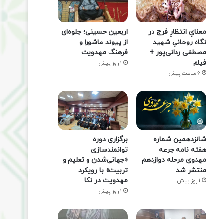
معنایِ انتظارِ فرج در
اربعین حسینی؛ جلوه‌ای
نگاه روحانیِ شهید
از پیوند عاشورا و
مصطفی ردانی‌پور +
فرهنگ مهدویت
فیلم
1 روز پیش
6 ساعت پیش
شانزدهمین شماره
برگزاری دوره
هفته‌ نامه جرعه
توانمندسازی
مهدوی مرحله دوازدهم
«جهانی‌شدن و تعلیم و
منتشر شد
تربیت» با رویکرد
مهدویت در نکا
1 روز پیش
1 روز پیش