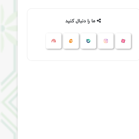
ما را دنبال کنید
آپارات
بله
اینستاگرام
ایتا
شنوتو