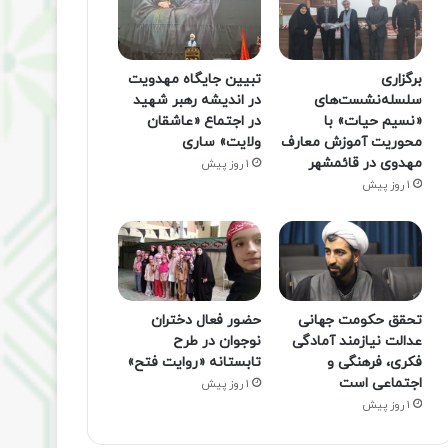
برگزاری
تبیین جایگاه مهدویت
سلسله‌نشست‌های
در اندیشه رهبر شهید
«نسیم حیات» با
در اجتماع «عاشقان
محوریت آموزش معارف
ولایت» ساری
مهدوی در قائمشهر
1 روز پیش
1 روز پیش
تحقق حکومت جهانی
حضور فعال دختران
عدالت نیازمند آمادگی
نوجوان در طرح
فکری، فرهنگی و
تابستانه «روایت فتح»
اجتماعی است
1 روز پیش
1 روز پیش