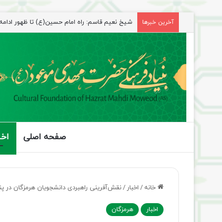
شیخ نعیم قاسم: راه امام حسین(ع) تا ظهور ادامه دا
آخرین خبرها
صفحه اصلی
اخب
خانه
/
اخبار
/
نقش‌آفرینی راهبردی دانشجویان هرمزگان در 
اخبار
هرمزگان