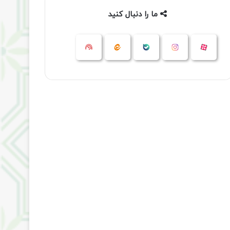
ما را دنبال کنید
آپارات
بله
اینستاگرام
ایتا
شنوتو