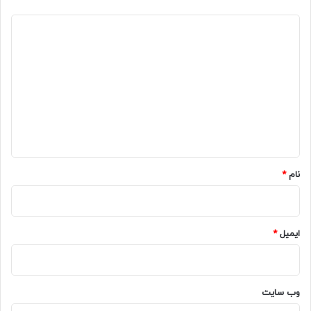
د
ی
د
گ
ا
ه
*
نام
*
ایمیل
*
وب‌ سایت