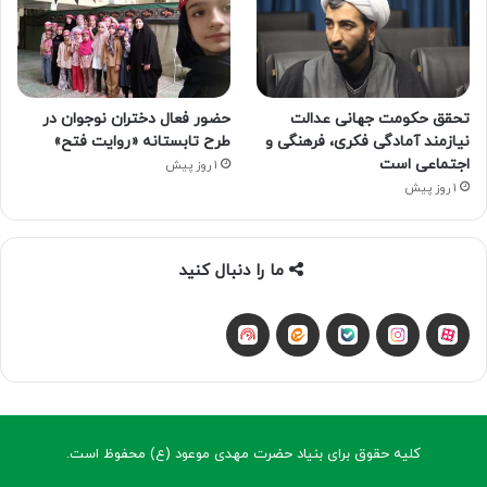
تحقق حکومت جهانی عدالت
حضور فعال دختران نوجوان در
نیازمند آمادگی فکری، فرهنگی و
طرح تابستانه «روایت فتح»
اجتماعی است
1 روز پیش
1 روز پیش
ما را دنبال کنید
آپارات
بله
اینستاگرام
ایتا
شنوتو
کلیه حقوق برای بنیاد حضرت مهدی موعود (ع) محفوظ است.