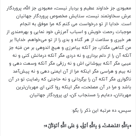
معبودی جز خداوند عطیم و بردبار نیست، معبودی جز الله، پروردگار
عرش سخاوتمند نیست، ستایش مخصوص پروردگار جهانیان
است. خدایا از تو درخواست می کنم که مرا موفق به انجام
موجبات رحمت خویش و اسباب آمرزش خود نمایی و بهره‌مندی از
هر خیری و سلامت از هر گناه و بدی را از تو می‌خواهم. خدایا! بر
من گناهی مگذار، جز آنکه بیامرزی و هیچ اندوهی بر من مَنِه جز
آنکه آن را از دلم برداری و نه دردی مگر آنکه درمانش کنی و نه
عیبی مگر آنکه بپوشانی اش و نه رزقی مگر آنکه وسعت دهی و
نه بیم و هراسی مگر اینکه مرا از آن ایمنی دهی و نه پیش‌آمد
ناگواری مگر آنکه آن را برگردانی و نه حاجتی که رضایتِ تو در آن
باشد و مرا در آن مصلحت، مگر اینکه روا کنی‌ ای مهربان‌ترین
مهربانان، دعایم را مستجاب کن، ای پروردگار جهانیان.
سپس، ده مرتبه این ذکر را بگو:
«بِاللَّهِ اعْتَصَمْتُ، وَ بِاللَّهِ أَثِقُ، وَ عَلَى اللَّهِ أَتَوَکَّلُ.»؛