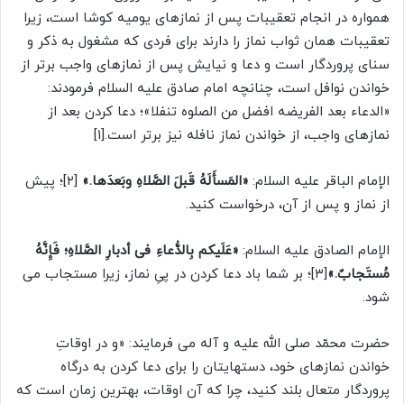
همواره در انجام تعقیبات پس از نمازهای یومیه کوشا است، زیرا
تعقیبات همان ثواب نماز را دارند برای فردی که مشغول به ذکر و
سنای پروردگار است و دعا و نیایش پس از نمازهای واجب برتر از
خواندن نوافل است، چنانچه امام صادق علیه السلام فرمودند:
«الدعاء بعد الفریضه افضل من الصلوه تنفلا»؛ دعا کردن بعد از
نمازهای واجب، از خواندن نماز نافله نیز برتر است.[۱]
الإمام الباقر علیه السلام:
«المَسأَلَهُ قَبلَ الصَّلاهِ وبَعدَها.»
[۲]؛ پیش
از نماز و پس از آن، درخواست کنید.
الإمام الصادق علیه السلام:
«عَلَیکم بِالدُّعاءِ فی أدبارِ الصَّلاهِ؛ فَإِنَّهُ
مُستَجابٌ.»
[۳]؛ بر شما باد دعا کردن در پىِ نماز، زیرا مستجاب مى
شود.
حضرت محمّد صلی الله علیه و آله می فرمایند: «و در اوقاتِ
خواندن نمازهای خود، دستهایتان را برای دعا کردن به درگاه
پروردگار متعال بلند کنید، چرا که آن اوقات، بهترین زمان است که