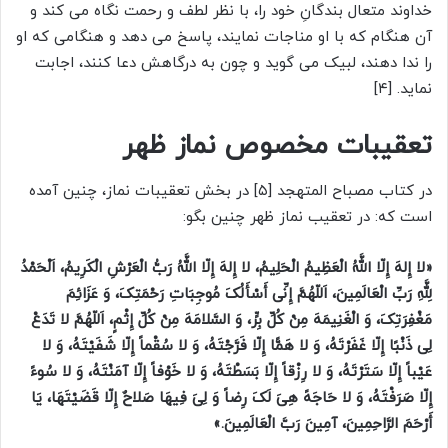
خداوند متعال بندگانِ خود را، با نظر لطف و رحمت نگاه مى کند و
آن هنگام که با او مناجات نمایند، پاسخ مى دهد و هنگامی که او
را ندا دهند، لبیک مى گوید و چون به درگاهش دعا کنند، اجابت
نماید. [۴]
تعقیبات مخصوص نماز ظهر
در کتاب مصباح المتهجد [۵] در بخش تعقیبات نماز، چنین آمده
است که: در تعقیب نماز ظهر چنین بگو:
«لا إِلهَ إِلّا اللَّهُ الْعَظِیمُ الْحَلِیمُ، لا إِلهَ إِلّا اللَّهُ رَبُّ الْعَرْشِ الْکَرِیمُ، اَلْحَمْدُ
لِلَّهِ رَبِّ الْعَالَمِینَ، اَللّهُمَّ إِنِّی أَسْأَلُکَ مُوجِبَاتِ رَحْمَتِکَ، وَ عَزَائِمَ
مَغْفِرَتِکَ، وَ الْغَنِیمَهَ مِنْ کُلِّ بِرٍّ، وَ السَّلامَهَ مِنْ کُلِّ إِثْمٍ، اَللّهُمَّ لا تَدَعْ
لِی ذَنْبًا إِلّا غَفَرْتَهُ، وَ لا هَمًّا إِلّا فَرَّجْتَهُ، وَ لا سُقْماً إِلّا شَفَیْتَهُ، وَ لا
عَیْباً إِلّا سَتَرْتَهُ، وَ لا رِزْقاً إِلّا بَسَطْتَهُ، وَ لا خَوْفاً إِلّا آمَنْتَهُ، وَ لا سُوءً
إِلّا صَرَفْتَهُ، وَ لا حَاجَهً هِیَ لَکَ رِضاً وَ لِیَ فِیهَا صَلاحٌ إِلّا قَضَیْتَهَا، یَا
أَرْحَمَ الرَّاحِمِینَ، آمِینَ رَبَّ الْعَالَمِینَ.»