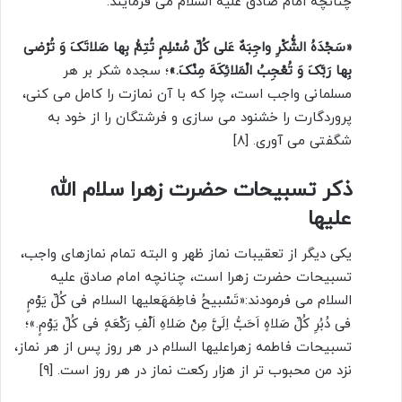
چنانچه امام صادق علیه السلام می فرمایند:
«سَجْدَهُ الشُّکْرِ واجِبَهٌ عَلى کُلِّ مُسْلِمٍ تُتِمُّ بِها صَلاتَکَ وَ تُرْضى
بِها رَبَّکَ وَ تُعْجِبُ الْمَلائِکَهَ مِنْکَ.»
؛ سجده شکر بر هر
مسلمانى واجب است، چرا که با آن نمازت را کامل مى کنى،
پروردگارت را خشنود مى سازى و فرشتگان را از خود به
شگفتى مى آورى. [۸]
ذکر تسبیحات حضرت زهرا سلام الله
علیها
یکی دیگر از تعقیبات نماز ظهر و البته تمام نمازهای واجب،
تسبیحات حضرت زهرا است، چنانچه امام صادق علیه
السلام می فرمودند:«تَسْبیحُ فاطِمَهَعلیها السلام فى کُلِّ یَوْمٍ
فى دُبُرِ کُلِّ صَلاهٍ اَحَبُّ اِلَىَّ مِنْ صَلاهِ اَلْفِ رَکْعَهٍ فى کُلِّ یَوْمٍ.»؛
تسبیحات فاطمه زهراعلیها السلام در هر روز پس از هر نماز،
نزد من محبوب تر از هزار رکعت نماز در هر روز است. [۹]