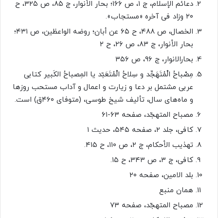
دعائم الإسلام، ج ۱، ص ۱۶۶؛ بحار الأنوار، ج ۸۵، ص ۳۲۵، ح
۲۰ وزاد فی آخره «مستجاب».
الخصال، ص ۴۸۸، ح ۶۵ عن أبان؛ روضه الواعظین، ص ۴۳۱؛
بحار الأنوار، ج ۸۳، ص ۲۶، ح ۲
بحارالانوار، ج ۹۶، ص ۳۵۶
مِصْباحُ الْمُتَهَجِّد و سِلاحُ الْمُتَعَبّد یا المِصباحُ الکَبیر کتابی
عربی مشتمل بر دعا و زیارت و اعمال و آداب مستحب روزها
و ماه‌های سال، تألیف شیخ طوسی، (متوفای ۴۶۰ق) است.
مصباح المتهجّد، صفحه ۶۳-۶۱
کافى، جلد ۲، صفحه ۵۴۵، حدیث ۱
تهذیب الأحکام، ج ۲، ص ۱۱۰، ح ۴۱۵.
کافى، ج ۳، ص ۳۴۳، ح ۱۵.
بلد الامین، صفحه ۲۰
همان منبع
مصباح المتهجّد، صفحه ۷۳