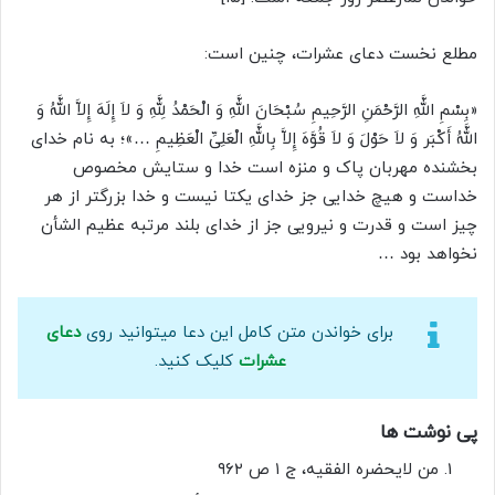
مطلع نخست دعای عشرات، چنین است:
«بِسْمِ اللَّهِ الرَّحْمَنِ الرَّحِیمِ سُبْحَانَ اللَّهِ وَ الْحَمْدُ لِلَّهِ وَ لاَ إِلَهَ إِلاَّ اللَّهُ وَ
اللَّهُ أَکْبَر وَ لاَ حَوْلَ وَ لاَ قُوَّهَ إِلاَّ بِاللَّهِ الْعَلِیِّ الْعَظِیمِ‏ …»؛ به نام خداى
بخشنده مهربان پاک و منزه است خدا و ستایش مخصوص
خداست و هیچ خدایى جز خداى یکتا نیست و خدا بزرگتر از هر
چیز است و قدرت و نیرویى جز از خداى بلند مرتبه عظیم الشأن
نخواهد بود …
برای خواندن متن کامل این دعا میتوانید روی
دعای
عشرات
کلیک کنید.
پی نوشت ها
من لایحضره الفقیه، ج ۱ ص ۹۶۲