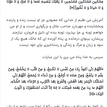
مِسْکین مُسْتَکین مُسْتَجیر، لا یَمْلِکُ لِنَفْسِهِ نَفْعاً وَ لا ضَرّاً، وَ لا مَوْتاً
وَ لا حَیاهً وَ لا نُشُوراً.[۱۰]
آمرزش می طلبم از خدایى که معبودى جز او نیست زنده و پاینده
وبخشاینده و مهربان، صاحب جلال و بزرگوارى است، و از او می
خواهم توبه ی مرا بپذیرد، توبه بنده اى ذلیل و فروتن، نیازمندِ
پریشان، بینوای درمانده ی پناه آورنده اى که مالک هیچ یک از
سود و زیان و مرگ و زندگى و رستاخیزى براى خود نیست.
سپس به خدا پناه می بری با این عبارات:
«اَللّهُمَّ اِنّى اَعُوذُ بِکَ مِنْ نَفْس لا تَشْبَعُ، وَ مِنْ قَلْب لا یَخْشَعُ، وَمِنْ
عِلْم لا یَنْفَعُ، وَمِنْ صَلاه لا تُرْفَعُ، وَ مِنْ دُعآء لا یُسْمَعُ، اَللّهُمَّ اِنّى
اَسْئَلُکَ الْیُسْرَ بَعْدَ الْعُسْرِ، وَالْفَرَجَ بَعْدَ الْکَرْبِ، وَ الرَّخآءَ بَعْدَ الشِّدَّهِ،
اَللّهُمَّ ما بِنا مِنْ نِعْمَه فَمِنْکَ، لا اِلهَ اِلاَّ اَنْتَ، اَسْتَغْفِرُکَ وَ اَتُوبُ
اَلِیْکَ.»[۱۱]
بار الها، به تو پناه مى برم از نفسى که از تمنا سیر نشود و از دلى