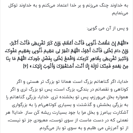
به خداوند چنگ می‌زنم و بر خدا اعتماد می‌کنم و به خداوند توکل
می‌نمایم.
و پس از آن می گویی:
«اللّٰهُمَّ إِنْ عَظُمَتْ ذُنُوبِى فَأَنْتَ أَعْظَمُ، وَإِنْ کَبُرَ تَفْرِیطِى فَأَنْتَ أَکْبَرُ،
وَإِنْ دامَ بُخْلِى فَأَنْتَ أَجْوَدُ، اللّٰهُمَّ اغْفِرْ لِى عَظِیمَ ذُنُوبِى بِعَظِیمِ عَفْوِکَ،
وَکَثِیرَ تَفْرِیطِى بِظَاهِرِ کَرَمِکَ، وَاقْمَعْ بُخْلِى بِفَضْلِ جُودِکَ، اللّٰهُمَّ مَا بِنَا
مِنْ نِعْمَهٍ فَمِنْکَ لَاإِلٰهَ إِلّا أَنْتَ، أَسْتَغْفِرُکَ وَأَتُوبُ إِلَیْکَ.» [۶]
خدایا، اگر گناهانم بزرگ است همانا تو بزرگ ‌تر هستی و اگر
کوتاهی و نقصانم در بندگی‌، بزرگ است، پس تو بزرگ ‌تری و اگر
همواره بخل می‌ورزم، پس تو بخشنده‌ تری. خدایا، بزرگی گناهانم را
به بزرگی بخشش و گذشتت و بسیاری کوتاهی‌ام را به بزرگواری
آشکارت بیامرز و بخل مرا با جود بسیارت ریشه ‌کَن ساز. خدایا! هر
نعمتی که در دست ماست از سوی توست، معبودی جز تو نیست،
از تو آمرزش می‌ طلبم و به‌ سوی تو باز می‌گردم.