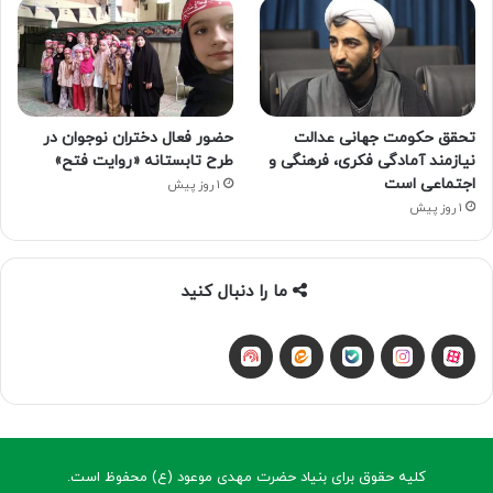
تحقق حکومت جهانی عدالت
حضور فعال دختران نوجوان در
نیازمند آمادگی فکری، فرهنگی و
طرح تابستانه «روایت فتح»
اجتماعی است
1 روز پیش
1 روز پیش
ما را دنبال کنید
آپارات
بله
اینستاگرام
ایتا
شنوتو
کلیه حقوق برای بنیاد حضرت مهدی موعود (ع) محفوظ است.