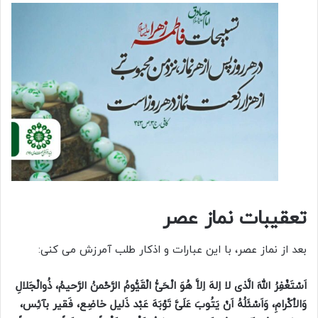
تعقیبات نماز عصر
بعد از نماز عصر، با این عبارات و اذکار طلب آمرزش می کنی:
اَسْتَغْفِرُ اللهَ الَّذى لا اِلهَ اِلاَّ هُوَ الْحَىُّ الْقَیُّومُ الرَّحْمنُ الرَّحیمُ، ذُوالْجَلالِ
وَالاْکْرامِ، وَاَسْئَلُهُ اَنْ یَتُوبَ عَلَىَّ تَوْبَهَ عَبْد ذَلیل خاضِع، فَقیر بآئِس،