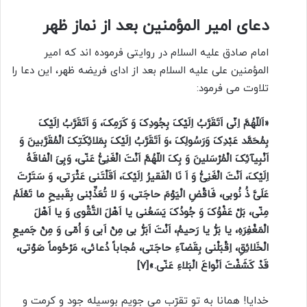
دعای امیر المؤمنین بعد از نماز ظهر
امام صادق علیه السلام در روایتی فرموده اند که امیر
المؤمنین علی علیه السلام بعد از ادای فریضه ظهر، این دعا را
تلاوت می فرمود:
«اَللّهُمَّ اِنّى اَتَقَرَّبُ اِلَیْکَ بِجُودِکَ وَ کَرَمِکَ، وَ اَتَقَرَّبُ اِلَیْکَ
بِمُحَمَّد عَبْدِکَ وَرَسُولِکَ ،وَ اَتَقَرَّبُ اِلَیْکَ بِمَلائِکَتِکَ الْمُقَرَّبینَ وَ
اَنْبِیآئِکَ الْمُرْسَلینَ وَ بِکَ اللّهُمَّ اَنْتَ الْغَنِىُّ عَنّى، وَبِىَ الْفاقَهُ
اِلَیْکَ، اَنْتَ الْغَنِىُّ وَ اَ نَا الْفَقیرُ اِلَیْکَ، اَقَلْتَنى عَثْرَتى، وَ سَتَرْتَ
عَلَىَّ ذُ نُوبى، فَاقْضِ الْیَوْمَ حاجَتى، وَ لا تُعَذِّبْنى بِقَبیحِ ما تَعْلَمُ
مِنّى، بَلْ عَفْوُکَ وَ جُودُکَ یَسَعُنى یا اَهْلَ التَّقْوى وَ یا اَهْلَ
الْمَغْفِرَهِ، یا بَرُّ یا رَحیمُ، اَنْتَ اَبَرُّ بى مِنْ اَبى وَ اُمّى وَ مِنْ جَمیعِ
الْخَلائِقِ، اِقْبَلْنى بِقَضآءِ حاجَتى، مُجاباً دُعائى، مَرْحُوماً صَوْتى،
قَدْ کَشَفْتَ اَنْواعَ الْبَلاءِ عَنّى.»[۷]
خدایا! همانا به تو تقرّب می جویم بوسیله جود و کرمت و