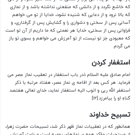
که خاشع نگردد و از دانشى که منفعتی نداشته باشد و از نمازى
که بالا نرود و از دعایى که شنیده نشود، خدایا از تو می خواهم
آسانى پس از سختی و دشوارى را و گشایش پس از گرفتارى، و
فراوانى پس از سختى، خدایا هر نعمتى که ما داریم از آن تو است
که معبودى جز تو نیست، از تو آمرزش می خواهم و بسوى تو باز
می گردم.
استغفار کردن
امام صادق علیه السلام ذدر باب استغفار در تعقیب نماز عصر می
فرماید: هر کس بعد از اقامه ی نماز عصر، هفتاد مرتبه با ذکر
استغفر الله ربی و اتوب الیه استغفار نماید، خدای تعالی هفتصد
گناهِ او را بیامرزد.[۱۲]
تسبیح خداوند
همانطور که در تعقیبات نماز ظهر ذکر شد، تسبیحات حضرت زهرا،
از مستحبات مؤکد همه ی نمازهای یومیه است و باعث آمرزش