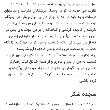
تقرّب می جویم به تو بوسیله محمّد، بنده و فرستاده ات و
تقرّب می جویم به تو به وسیله فرشتگان مقرّبت و پیامبران
مرسلت و به خودت. خدایا تو از من بى نیازى ولى من بدرگاه
تو نیازمندم و بى نیاز مطلق تو هستی ولى من محتاج توام.
لغزشم را نادیده گرفتى و گناهانم را بر من پوشاندى پس در
این روز حاجتم را برآور و عذابم مکن بخاطر کارهاى زشتى
که از من مى دانى، بلکه گذشت و جود تو مرا فرا گیرد. (آنگاه
حضرت به سجده می رفت و مى فرمود:) اى شایسته
پرهیزکارى و اى شایسته آمرزش، اى نیکوکار، اى مهربان، تو
نسبت به من از پدر و مادرم و از همه خلائق نیک رفتارتر
هستی. مرا باز گردان با حاجتِ مستجاب و دعاى برآورده و
ندائی که مورد رحمت تو قرار گرفته و انواع بلا را از من دور
کرده باشى.
سجده شکر
سجده شکر، از اعمال و تعقیبات مشترک همه ی نمازهاست