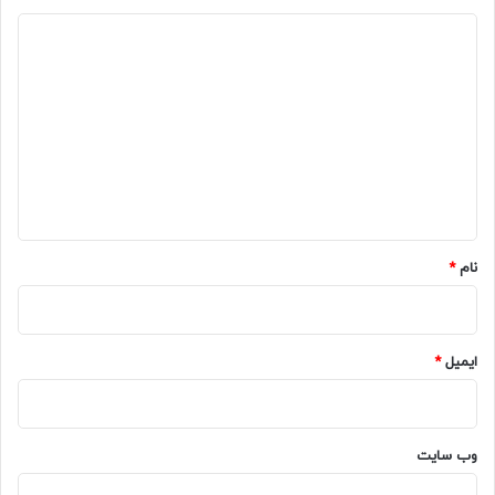
د
ی
د
گ
ا
ه
*
نام
*
ایمیل
*
وب‌ سایت