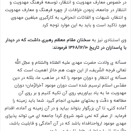
در خصوص معارف مهدویت و انتظار، توسعه فرهنگ مهدویت و
انتظار در جامعه، زدودن خرافات از چهره فرهنگ و معارف مهدویت
و انتظار، شبهات و القائات انحرافی، به کارگیری مبلغین مهدوی
مورد تاکید است و باید به این موارد توجه کرد.
وی استنادی نیز به
سخنان مقام معظم رهبری داشت، که در دیدار
با پاسداران در تاریخ ۱۳۶۸/۱۲/۱۰ فرمودند:
مسأله ی ولادت حضرت مهدی علیه الصّلاه والسّلام و عجّل اللَّه
تعالی فرجه الشّریف، از این جهت هم حائز اهمیت است که
مسأله ی انتظار و دوران موعود را که در مذهب ما، بلکه در دین
مقدّس اسلام ترسیم شده است دوران موعود آخرالزّمان؛ دوران
مهدویت ما به یاد بیاوریم، روی آن تکیه کنیم و بر روی آن
مطالعه و دقّت و بحثهای مفیدی انجام گیرد. شما باید زمینه را
آماده کنی، تا آن بزرگوار بتواند بیاید و در آن زمینه ی آماده، اقدام
فرماید. از صفر که نمی شود شروع کرد! جامعه ای می تواند پذیرای
مهدی موعود ارواحنافداه باشد که در آن آمادگی و قابلیت باشد،