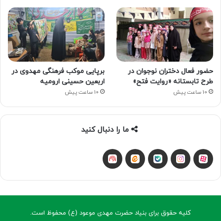
حضور فعال دختران نوجوان در
برپایی موکب فرهنگی مهدوی در
طرح تابستانه «روایت فتح»
اربعین حسینی ارومیه
10 ساعت پیش
10 ساعت پیش
ما را دنبال کنید
آپارات
بله
اینستاگرام
ایتا
شنوتو
کلیه حقوق برای بنیاد حضرت مهدی موعود (ع) محفوظ است.