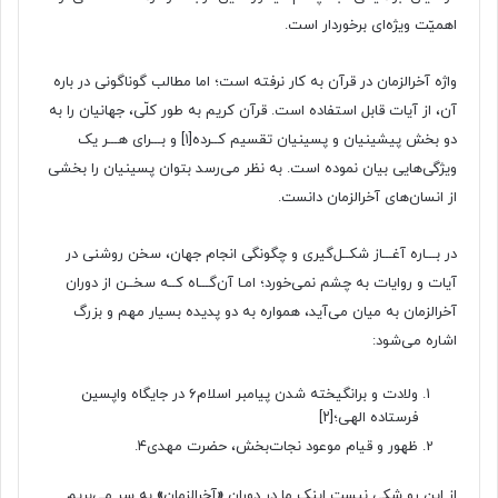
اهمیّت ویژه‌ای برخوردار است.
واژه آخرالزمان در قرآن به کار نرفته است؛ اما مطالب گوناگونی در باره
آن، از آیات قابل استفاده است. قرآن کریم به طور کلّی، جهانیان را به
دو بخش پیشینیان و پسینیان تقسیم کــرده
[۱]
و بـــرای هـــر یک
ویژگی‌هایی بیان نموده است. به نظر می‌رسد بتوان پسینیان را بخشی
از انسان‌های آخرالزمان دانست.
در بـــاره آغـــاز شکــل‌گیری و چگونگی انجام جهان، سخن روشنی در
آیات و روایات به چشم نمی‌خورد؛ امـا آن‌گـــاه کــه سخــن از دوران
آخرالزمان به میان می‌آید، همواره به دو پدیده بسیار مهم و بزرگ
اشاره می‌شود:
ولادت و برانگیخته شدن پیامبر اسلام۶ در جایگاه واپسین
فرستاده الهی؛
[۲]
ظهور و قیام موعود نجات‌بخش، حضرت مهدی۴.
از این رو شکی نیست اینک ما در دوران
«
آخِرالزمان
»
به سر می‌بریم.