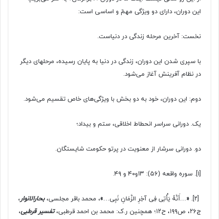
این دوران، دارای دو ویژگی مهمّ و اساسی است:
نخست: آخرین مرحله زندگی در دنیاست.
با سپری شدن این دوران، زندگی در دنیا به پایان رسیده، مرحله‏ای دیگر
در نظام آفرینش آغاز می‌شود.
دوم: این دوران، خود به دو بخش با ویژگی‌های خاص تقسیم می‌شود.
یک. دورانی سراسر انحطاط اخلاقی، ستم و بیداد؛
دو. دورانی سرشار از معنویت در پرتو حکومت شایستگان.
[۱]
. سوره واقعه (۵۶): ۱۳و۴۰ و ۴۹.
[۲].
«
…أَنَّهُ یَأْتِی فِی آخِرِ الزَّمَانِ نَبِی…
»
، محمد باقر مجلسی،
بحارالانوار
،
ج۲۶، ص۱۹۹، ح۱۲؛ همچنین ر.ک: محمد بن احمد قرطبی،
تفسیر قرطبی
،