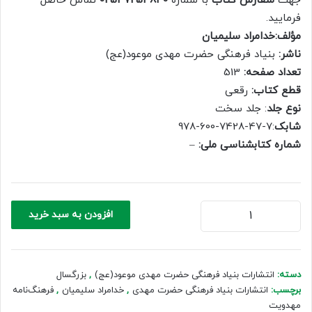
جهت
سفارش کتاب
با شماره
02537254840
تماس حاصل
3,600,000 ریال.
2,520,000 ریال.
فرمایید.
مؤلف:خدامراد سلیمیان
ناشر:
بنیاد فرهنگی حضرت مهدی موعود(عج)
تعداد صفحه:
513
قطع کتاب:
رقعی
نوع جلد
: جلد سخت
شابک
:7-47-7428-600-978
شماره کتابشناسی ملی: ‎
–
فرهنگ‌نامه
افزودن به سبد خرید
مهدویت
عدد
دسته:
انتشارات بنیاد فرهنگی حضرت مهدی موعود(عج)
,
بزرگسال
برچسب:
انتشارات بنیاد فرهنگی حضرت مهدی
,
خدامراد سلیمیان
,
فرهنگ‌نامه
مهدویت