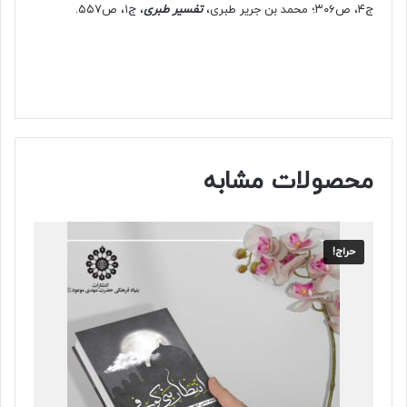
ج۴، ص۳۰۶؛ محمد بن جریر طبری،
تفسیر طبری
، ج۱، ص۵۵۷.
محصولات مشابه
حراج!