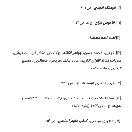
[۹]
.
فرهنگ ابجدی
، ص۶۲۰.
[۱۰]
.
قاموس قرآن
، ج۵، ص۲۹.
.[۱۱]
لغت نامه دهخدا
.
[۱۲]
. نجفی، محمّد حسن،
جواهر الکلام
، ج۱۷، ص ۱۵۹/راغب الاصفهانی،
مفردات الفاظ القرآن الکریم
، ماده عکف/طریحی، فخرالدین،
مجمع
البحرین
، ماده عکف.
[۱۳]
.
ترجمه تحریر الوسیله
، ج۱، ص۳۴۴ .
[۱۴]
.
استفتاءات جدید
، مکارم شیرازی،ج‌۲، ص ۱۵۷س۴۵۱/
تفسیر
نمونه
، ج ۱، ص۶۵۳ (بقره: ۱۸۷) .
.[۱۵] مطهری مرتضی،
کتاب علوم اسلامی
، ص۹۴.