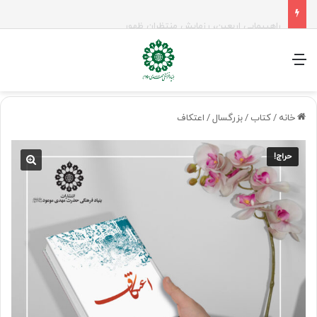
راهپیمایی اربعین، رزمایش منتظران ظهور
منو
خانه
/
کتاب
/
بزرگسال
/
اعتکاف
حراج!