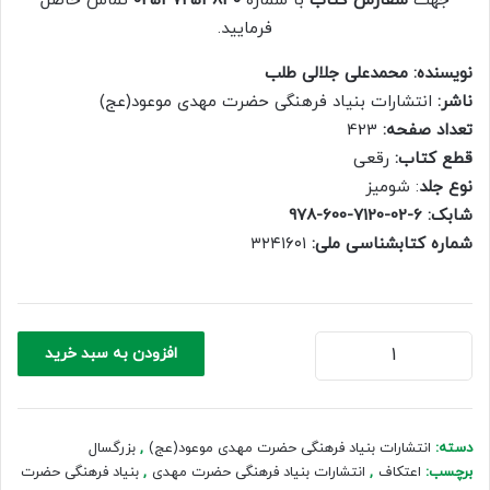
جهت
سفارش کتاب
با شماره
02537254840
تماس حاصل
500,000 ریال.
350,000 ریال.
فرمایید.
نویسنده: محمدعلی جلالی طلب
ناشر:
انتشارات بنیاد فرهنگی حضرت مهدی موعود(عج)
تعداد صفحه:
423
قطع کتاب:
رقعی
نوع جلد
: شومیز
شابک: 6-02-7120-600-978
شماره کتابشناسی ملی:
۳۲۴۱۶۰۱
اعتکاف
افزودن به سبد خرید
عدد
دسته:
انتشارات بنیاد فرهنگی حضرت مهدی موعود(عج)
,
بزرگسال
برچسب:
اعتکاف
,
انتشارات بنیاد فرهنگی حضرت مهدی
,
بنیاد فرهنگی حضرت