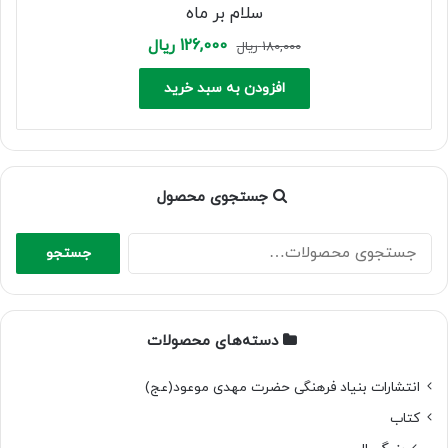
سلام بر ماه
Current
Original
126,000
ریال
180,000
ریال
price
price
is:
was:
افزودن به سبد خرید
180,000 ریال.
126,000 ریال.
جستجوی محصول
جستجو
جستجو
برای:
دسته‌های محصولات
انتشارات بنیاد فرهنگی حضرت مهدی موعود(عج)
کتاب