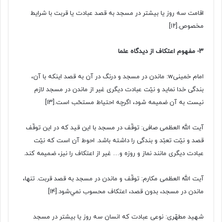
اقامت سه روز یا بیشتر در مسجد به قصد عبادت یا قربت با شرایط
مخصوص.
[۱۲]
۳- مفهوم اعتکاف از دیدگاه علما
امام خمینیw: ماندن در مسجد و درنگ در آن به قصد اینکه با آن،
بندگى خدا نماید و نیّت عبادت دیگرى غیر از ماندن در مسجد لازم
نیست به آن ضمیمه شود، اگرچه احتیاط مستحّب است.
[۱۳]
آیت الله العظمی صافی: توقّف در مسجد با این قید که در این توقّف
قصد و نیّت تعبّد و بندگی را داشته باشد. احوط آن است که نیّت
عبادت دیگری مانند نماز و روزه و… غیر از اعتکاف را نیز، ضمیمه کند.
آیت الله العظمی مکارم: توقّف و ماندن در مسجد به قصد قربت. تنها،
ماندن در مسجد، بدون قصد، اعتکاف محسوب ﻧﻤﻲشود.
[۱۴]
شهید مطهّری: نوعی عبادت که انسان سه روز یا بیشتر در مسجد