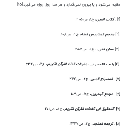
مقیم ﻣﻲشود و پا بیرون ﻧﻤﻲگذارد و هر سه روز، روزه ﻣﻲگیرد.
[۱۵]
[۱]
.
کتاب العین
، ج۱، ص۲۰۵.
.[۲]
معجم المقاییس اللغه
، ج۴، ص۱۰۸.
.[۳]
لسان العرب
، ج۹، ص۲۵۵.
.[۴] راغب الاصفهانی،
مفردات الفاظ القرآن الکریم
، ج۲، ص۶۳۲.
[۵]
.
المصباح المنیر
، ج۲، ص۴۲۴.
[۶]
.
مجمع البحرین
، ج۵، ص۱۰۳.
[۷]
.
التحقیق فی کلمات القرآن الکریم
، ج۸، ص۲۰۱.
[۸]
.
ترجمه المنجد
، ج۲، ص۱۳۲۷.