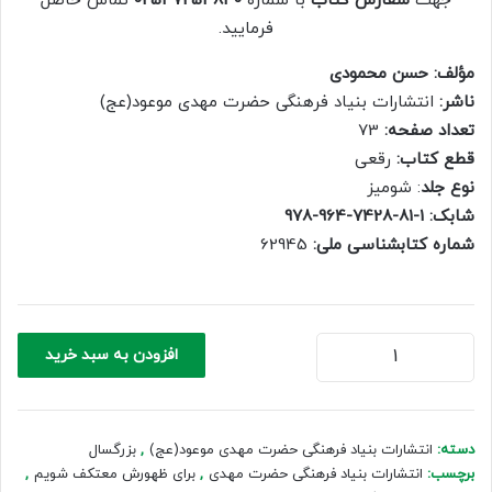
جهت
سفارش کتاب
با شماره
02537254840
تماس حاصل
500,000 ریال.
350,000 ریال.
فرمایید.
مؤلف: حسن محمودی
ناشر:
انتشارات بنیاد فرهنگی حضرت مهدی موعود(عج)
تعداد صفحه:
73
قطع کتاب:
رقعی
نوع جلد
: شومیز
شابک: 1-81-7428-964-978
شماره کتابشناسی ملی:
62945
برای
افزودن به سبد خرید
ظهورش
معتکف
شویم
عدد
دسته:
انتشارات بنیاد فرهنگی حضرت مهدی موعود(عج)
,
بزرگسال
برچسب:
انتشارات بنیاد فرهنگی حضرت مهدی
,
برای ظهورش معتکف شویم
,