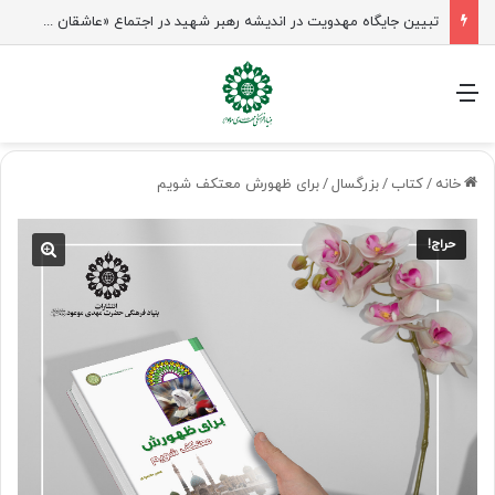
شیخ نعیم قاسم: راه امام حسین(ع) تا ظهور ادامه دارد؛ مقاومت از کربلا الهام می‌گیرد
منو
خانه
/
کتاب
/
بزرگسال
/
برای ظهورش معتکف شویم
حراج!