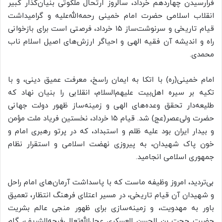
فرارسیدن چهاردهم خرداد، سالروز ارتحال ملکوتی بنیان‌گذار کبیر
انقلاب اسلامی حضرت امام خمینی رحمه‌الله‌علیه و گرامیداشت
قیام تاریخی و سرنوشت‌ساز ۱۵ خرداد، فرصتی است برای بازخوانی
راه و اندیشه آن فقیه الهی و احیاگر ارزش‌های اصیل اسلام ناب
محمدی.
امام خمینی(ره) با اتکا به ایمان راسخ، معرفت عمیق دینی، و با
تکیه بر سیره اهل‌بیت علیهم‌السلام، انقلابی را بنیان نهاد که
طلیعه‌دار تحقق وعده‌های الهی و زمینه‌ساز ظهور دولت جهانی
حضرت ولی‌عصر(عج) شد. قیام ۱۵ خرداد، نخستین فریاد ملت مؤمن
و بیدار ایران بود علیه ظلم و استبداد، که در پرتو رهبری امام و
خون پاک شهیدان، به پیروزی نهضت اسلامی و استقرار نظام
جمهوری اسلامی انجامید.
بی‌تردید، امروز وظیفه ماست که با پاسداشت آرمان‌های امام راحل
و شهیدان آن قیام تاریخی، در مسیر اعتلای فرهنگ انتظار، تعمیق
باور به مهدویت، و زمینه‌سازی برای ظهور منجی عالم بشریت
حضرت حجت بن الحسن العسکری عجل‌الله‌تعالی‌فرجه‌الشریف، گام