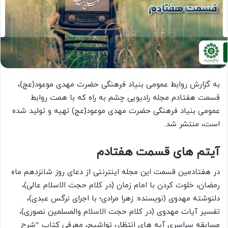
به گزارش روابط عمومی بنیاد فرهنگی حضرت مهدی موعود(عج)،
قسمت هفتادم مجله رادیویی چشم به راه که با همت روابط
عمومی بنیاد فرهنگی حضرت مهدی موعود(عج) تهیه و تولید شده
است، منتشر شد.
آیتم های قسمت هفتادم
در هفتادمین قسمت این مجله اینترنتی از دعای روز شانزدهم ماه
رمضان، خلوت کردن با امام زمان (در کلام حجت الاسلام عالی)،
دلنوشته مهدوی (نویسنده: زهرا مرادی؛ با اجرای نرگس عبدی)،
تفسیر آیات مهدوی (در کلام حجت الاسلام والمسلمین نصوری)،
مسابقه سراسری آیه های انتظار، تواشیح، معرفی کتاب “شرح