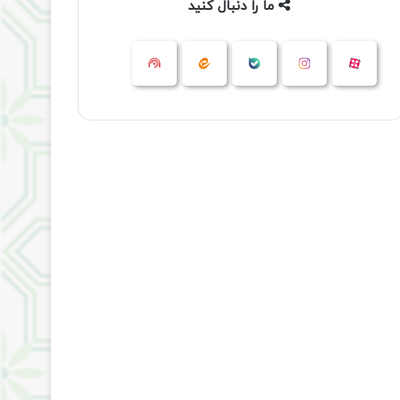
ما را دنبال کنید
آپارات
بله
اینستاگرام
ایتا
شنوتو