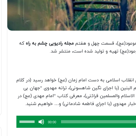
موعود(عج)، قسمت چهل و هفتم
مجله رادیویی چشم به راه
که
ود(عج) تهیه و تولید شده است، منتشر شد.
انقلاب اسلامی به دست امام زمان (عج) خواهد رسید (در کلام
البنین (با اجرای نگین شاهسونی)، ترانه مهدوی “جهان بی
 الاسلام والمسلمین قرائتی)، معرفی کتاب “امام مهدی (عج) در
اخبار مهدوی (با اجرای فاطمه شادمانی) و… خواهیم شنید.
برای
00:00
افزایش
یا