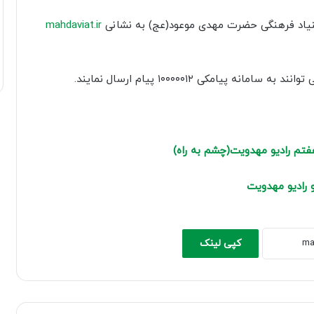
کاهش
بنیاد فرهنگی حضرت مهدی موعود(عج) به نشانی
mahdaviat.ir
صدا
از
کلیدهای
یامکی ۱۰۰۰۰۰۱۲ پیام ارسال نمایند.
بالا
و
پایین
استفاده
تم رادیو مهدویت(چشم به راه)
کنید.
 رادیو مهدویت
کپی لینک