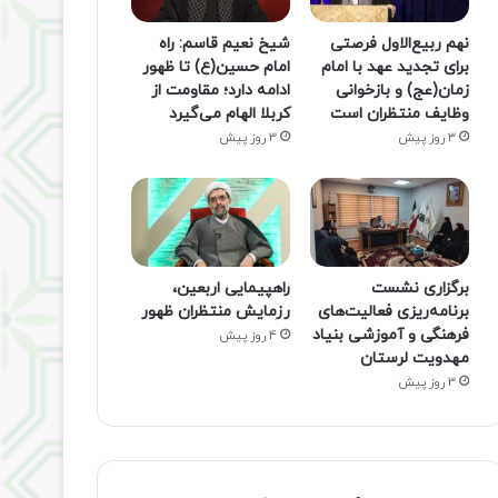
نهم ربیع‌الاول فرصتی
شیخ نعیم قاسم: راه
برای تجدید عهد با امام
امام حسین(ع) تا ظهور
زمان(عج) و بازخوانی
ادامه دارد؛ مقاومت از
وظایف منتظران است
کربلا الهام می‌گیرد
3 روز پیش
3 روز پیش
برگزاری نشست
راهپیمایی اربعین،
برنامه‌ریزی فعالیت‌های
رزمایش منتظران ظهور
فرهنگی و آموزشی بنیاد
4 روز پیش
مهدویت لرستان
3 روز پیش