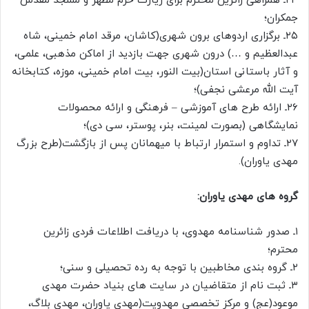
۲۴ـ همراهی زائرین محترم برای زیارت حرم مطهر و مسجد مقدس
جمکران؛
۲۵ـ برگزاری اردوهای برون شهری(کاشان، مرقد امام خمینی، شاه
عبدالعظیم و …) درون شهری جهت بازدید از اماکن مذهبی، علمی،
و آثار باستانی استان(بیت النور، بیت امام خمینی، موزه، کتابخانه
آیت الله مرعشی نجفی)؛
۲۶ـ ارائه طرح های آموزشی – فرهنگی و ارائه محصولات
نمایشگاهی (بصورت لمینت، بنر، پوستر، سی دی)؛
۲۷ـ تداوم و استمرار ارتباط با میهمانان پس از بازگشت(طرح بزرگ
مهدی یاوران).
گروه های مهدی یاوران:
۱ـ صدور شناسنامه مهدوی، با دریافت اطلاعات فردی زائرین
محترم؛
۲ـ گروه بندی مخاطبین با توجه به رده تحصیلی و سنی؛
۳ـ ثبت نام از متقاضیان در سایت های بنیاد حضرت مهدی
موعود(عج) و مرکز تخصصی مهدویت(مهدی یاوران، مهدی بلاگ،