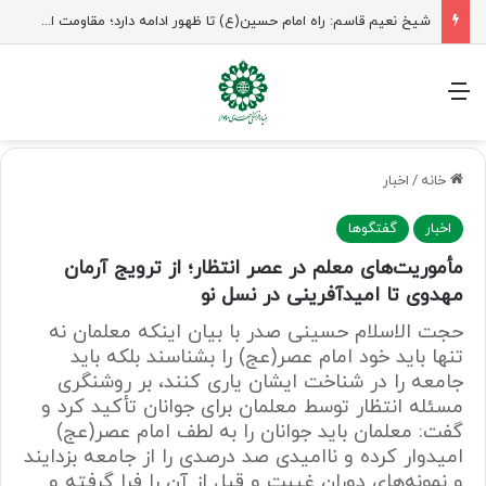
شیخ نعیم قاسم: راه امام حسین(ع) تا ظهور ادامه دارد؛ مقاومت از کربلا الهام می‌گیرد
منو
خانه
/
اخبار
اخبار
گفتگوها
مأموریت‌های معلم در عصر انتظار؛ از ترویج آرمان
مهدوی تا امیدآفرینی در نسل نو
حجت الاسلام حسینی صدر با بیان اینکه معلمان نه
تنها باید خود امام عصر(عج) را بشناسند بلکه باید
جامعه را در شناخت ایشان یاری کنند، بر روشنگری
مسئله انتظار توسط معلمان برای جوانان تأکید کرد و
گفت: معلمان باید جوانان را به لطف امام عصر(عج)
امیدوار کرده و ناامیدی صد درصدی را از جامعه بزدایند
و نمونه‌های دوران غیبت و قبل از آن را فرا گرفته و