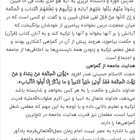
مدرس حوزه و دانشگاه گریزی به آیه هُوَ الَّذِی بَعَثَ فِی الاْ ُمِّیِّینَ
رَسُولاً مِنْهُمْ یَتْلُوا عَلَیْهِمْ آیاتِهِ وَ یُزَکِّیهِمْ وَ یُعَلِّمُهُمُ الْکِتابَ وَ الْحِکْمَهَ
وَ إِنْ کانُوا مِنْ قَبْلُ لَفِی ضَلال مُبِین زد و گفت: او کسی است که در
میان جمعیّت درس نخوانده پیامبری از خودشان برانگیخت که
آیاتش را بر آنها بخواند و آنها را تزکیه کند و به آنان کتاب (قرآن)
و حکمت بیاموزد، هرچند پیش از آن در گمراهی آشکاری بودند و
شغل معلم، تزکیه و زدودن همه ناپسندی‌ها بد اخلاقی‌ها از جامعه
و اجتماع است.
هدایت جامعه از گمراهی
حجت الاسلام حسینی صدر افزود:
«یُؤْتِی الْحِکْمَهَ مَنْ یَشاءُ وَ مَنْ
یُؤْتَ الْحِکْمَهَ فَقَدْ أُوتِیَ خَیْراً کَثیراً وَ ما یَذَّکَّرُ إِلّا أُولُوا الْأَلْبابِ»
،
خداوند دانش و حکمت را به هر کس بخواهد و شایسته باشد
می‌دهد، خداوند متعال به انبیا و نبی اکرم صلوات‌الله‌علیه قدرت
تزکیه و تعلیم بالایی داده و با توجه به این مهم که معلمی شغل
انبیا است، معلمان نیز قدرت هدایت جامعه‌ در تلخ‌ترین
گمراهی‌ها را دارند.
وی با اشاره به عصر غیبت امام زمان عجل‌الله‌تعالی‌فرجه یادآور
شد: بر اساس روایات بسیار، عصر غیبت مورد توجه جامعه