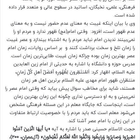
فرهنگی، علمی، نخبگان، اساتید در سطوح عالی و متعدد قرار داده
شده است.
وی با بیان اینکه غیبت به معنای عدم حضور نیست و به معنای
عدم ظهور است، افزود: وقتی امام(عج) ظهور ندارد و مردم او را
نمی‌بینند ندیدن امام نباید مردم را به اشتباه بیندازد و عصر غیبت
را زمان تلخ و سخت برداشت کنند و بر اساس روایات، زمان امام
عصر بهترین زمان بوده چراکه زمان غیبت طلایی‌ترین زمان است.
مدرس حوزه و دانشگاه با اشاره به حدیثی از امام زین العابدین
علیه السلام، اظهار کرد: اَلمُنتَظِرونَ لِظُهُورِهِ أفضَلُ أهلِ کُلِّ زَمانٍ،
منتظران ظهور امام مهدی علیه السلام برترین اهل هر زمان
هستند، شاید برای مخاطب سوال پیش بیاید که وقتی امام عصر را
نمی‌بینی و به او دسترسی نداری چگونه این زمان بهترین زمان
است، اینجاست که جایگاه معلم در این مسئله فرهنگی مشخص
می‌شود معلم است که باید مردم را با خصوصیت ارتباط متفاوت
در این زمان با امام عصر آشنا کند.
حجت الاسلام حسینی صدر با اشاره به آیه
«یا أَیهَا الَّذِینَ آمَنُوا
اصْبِرُوا وَصابِرُوا وَرابِطُوا وَاتَّقُوا اللهَ لَعَلَّکمْ تُفْلِحُونَ» (آل‌عمران، ۲۰۰)
،