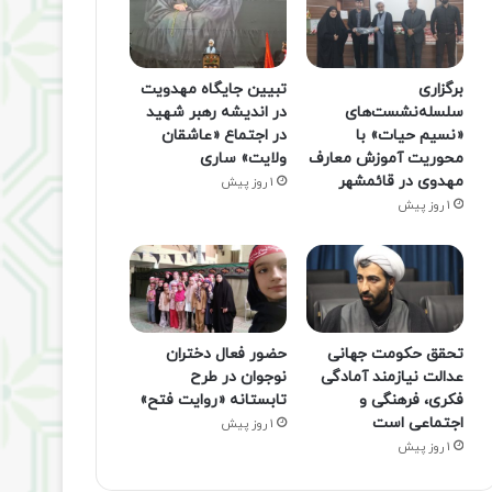
برگزاری
تبیین جایگاه مهدویت
سلسله‌نشست‌های
در اندیشه رهبر شهید
«نسیم حیات» با
در اجتماع «عاشقان
محوریت آموزش معارف
ولایت» ساری
مهدوی در قائمشهر
1 روز پیش
1 روز پیش
تحقق حکومت جهانی
حضور فعال دختران
عدالت نیازمند آمادگی
نوجوان در طرح
فکری، فرهنگی و
تابستانه «روایت فتح»
اجتماعی است
1 روز پیش
1 روز پیش