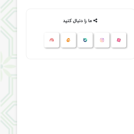
ما را دنبال کنید
آپارات
بله
اینستاگرام
ایتا
شنوتو