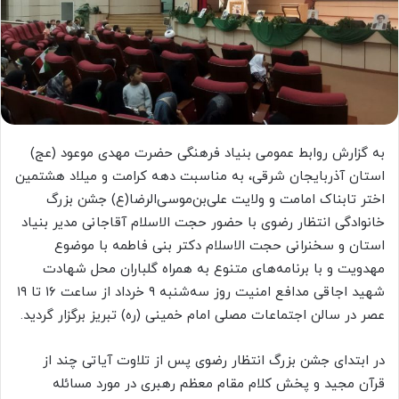
به گزارش روابط عمومی بنیاد فرهنگی حضرت مهدی موعود (عج)
استان آذربایجان شرقی، به مناسبت دهه کرامت و میلاد هشتمین
اختر تابناک امامت و ولایت علی‌بن‌موسی‌الرضا(ع) جشن‌ بزرگ
خانوادگی انتظار رضوی با حضور حجت الاسلام آقاجانی مدیر بنیاد
استان و سخنرانی حجت الاسلام دکتر بنی فاطمه با موضوع
مهدویت و با برنامه‌های متنوع به همراه گلباران محل شهادت
شهید اجاقی مدافع امنیت روز سه‌شنبه ۹ خرداد از ساعت ۱۶ تا ۱۹
عصر در سالن اجتماعات مصلی امام خمینی (ره) تبریز برگزار گردید.
ﺩﺭ ﺍﺑﺘﺪﺍﯼ جشن بزرگ انتظار رضوی ﭘﺲ ﺍﺯ ﺗﻼﻭﺕ ﺁﯾﺎﺗﯽ ﭼﻨﺪ ﺍﺯ
ﻗﺮﺁﻥ ﻣﺠﯿﺪ و پخش کلام مقام معظم رهبری در مورد مسائله