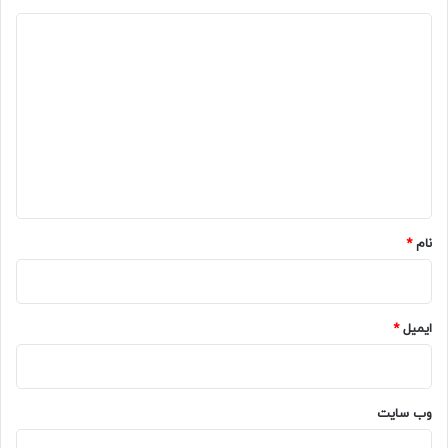
د
ی
د
گ
ا
ه
*
نام
*
ایمیل
*
وب‌ سایت