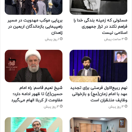
مسئولی که زمینه بندگی خدا را
برپایی موکب مهدویت در مسیر
فراهم نکند در تراز جمهوری
راهپیمایی بازماندگان اربعین در
اسلامی نیست
زاهدان
3 ساعت پیش
1 روز پیش
نهم ربیع‌الاول فرصتی برای تجدید
شیخ نعیم قاسم: راه امام
عهد با امام زمان(عج) و بازخوانی
حسین(ع) تا ظهور ادامه دارد؛
وظایف منتظران است
مقاومت از کربلا الهام می‌گیرد
3 روز پیش
3 روز پیش