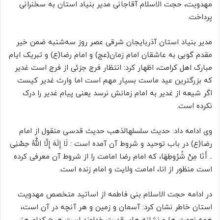
مهدویت، حجت الاسلام آقاجانی مدیر بنیاد استان به سخنرانی
پرداخت.
مدیر بنیاد استان آذربایجان شرقی عصر روز سه‌شنبه ضمن خیر
مقدم گویی به عاشقان امام زمان(عج) و امام رضا(ع) و تبریک ایام
مبارک اهل کرامت، اظهار کرد: انتظار فرج جزئی از فرج است غدیر
که بزرگترین عید ماست بسیار مهم است اما وارث غدیر کیست
اگر شیعه از غدیر به امام زمانش نرسد یعنی پیام غدیر را درک
نکرده است.
وی ادامه داد: حدیث سلسلهالذهب حدیث قدسی منقول از امام
رضا(ع) در باب توحید و شروط آن آمده است : لَا إِلَهَ إِلَّا اللَّهُ حِصْنِی
.. أَنَا مِنْ شُرُوطِهَا، که امام رضا امامت را از شروط آن معرفی کرده
است منظور از انا، امامت ولایت و امام زنده است.
در ادامه حجت الاسلام بنی فاطمه از اساتید متخصص مهدویت
استان خاطر نشان کرد: آسمان و زمین و هر آنچه در آن است،