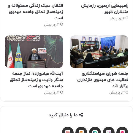
راهپیمایی اربعین، رزمایش
انتظار، سبک زندگی مسئولانه و
منتظران ظهور
زمینه‌ساز تحقق جامعه مهدوی
است
2 روز پیش
3 روز پیش
جلسه شورای سیاستگذاری
آیت‌الله عبادی‌زاده: نماز جمعه
فعالیت های مهدوی مازنداران
سنگر ولایت و زمینه‌ساز تحقق
برگزار شد
جامعه مهدوی است
3 روز پیش
3 روز پیش
ما را دنبال کنید
آپارات
بله
اینستاگرام
ایتا
شنوتو