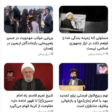
مسئولی که زمینه بندگی خدا را
برپایی موکب مهدویت در مسیر
فراهم نکند در تراز جمهوری
راهپیمایی بازماندگان اربعین در
اسلامی نیست
زاهدان
3 ساعت پیش
1 روز پیش
نهم ربیع‌الاول فرصتی برای تجدید
شیخ نعیم قاسم: راه امام
عهد با امام زمان(عج) و بازخوانی
حسین(ع) تا ظهور ادامه دارد؛
وظایف منتظران است
مقاومت از کربلا الهام می‌گیرد
3 روز پیش
3 روز پیش