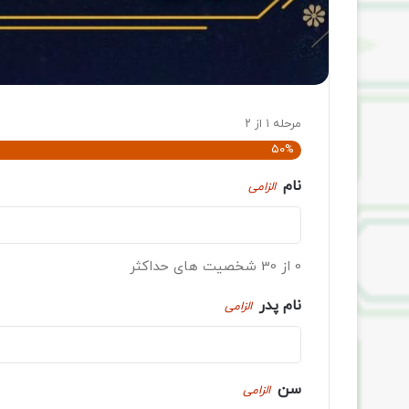
مرحله
۱
از
۲
۵۰%
نام
الزامی
0 از 30 شخصیت های حداکثر
نام پدر
الزامی
سن
الزامی