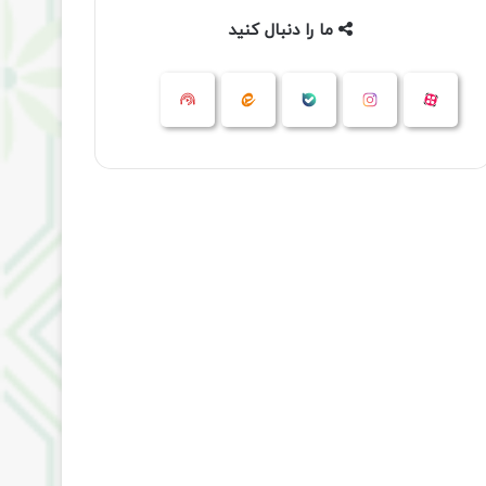
ما را دنبال کنید
آپارات
بله
اینستاگرام
ایتا
شنوتو