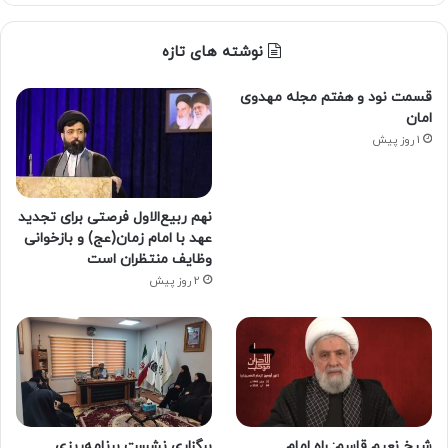
نوشته های تازه
قسمت نود و هفتم مجله مهدوی
امان
1 روز پیش
نهم ربیع‌الاول فرصتی برای تجدید
عهد با امام زمان(عج) و بازخوانی
وظایف منتظران است
2 روز پیش
شیخ نعیم قاسم: راه امام
برگزاری نشست برنامه‌ریزی