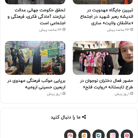
تبیین جایگاه مهدویت در
تحقق حکومت جهانی عدالت
اندیشه رهبر شهید در اجتماع
نیازمند آمادگی فکری، فرهنگی و
«عاشقان ولایت» ساری
اجتماعی است
23 ساعت پیش
23 ساعت پیش
حضور فعال دختران نوجوان در
برپایی موکب فرهنگی مهدوی در
طرح تابستانه «روایت فتح»
اربعین حسینی ارومیه
1 روز پیش
1 روز پیش
ما را دنبال کنید
آپارات
بله
اینستاگرام
ایتا
شنوتو