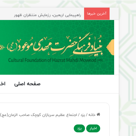
راهپیمایی اربعین، رزمایش منتظران ظهور
آخرین خبرها
صفحه اصلی
اخب
خانه
/
یزد
/
اجتماع عظیم سربازان کوچک صاحب الزمان(عج) در
اخبار
یزد