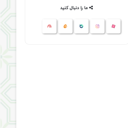
ما را دنبال کنید
آپارات
بله
اینستاگرام
ایتا
شنوتو