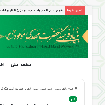
شیخ نعیم قاسم: راه امام حسین(ع) تا ظهور ادامه دا
آخرین خبرها
صفحه اصلی
اخب
خانه
/
قم
/
دیدار مدیر بنیاد استان قم با حضرت آیت الله گر
قم