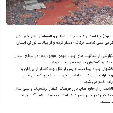
وعود(عج) استان قم، حجت الاسلام و المسلمین شهیدی مدیر
۱۴۰۱ با حضرت آیت الله گرامی قمی (دامت برکاته) دیدار کرده و از بیانات نورانی ایشان
گزارشی از فعالیت های بنیاد مهدی موعود(عج) در سطح استان
پیشبرد گسترش معارف مهدویت کردند.
اشهای بنیاد پرداختند و پس از نقل چند گفتار از بزرگان و
 خطرات آن هشدار دادند و افزودند: دعا برای تعجیل ظهور
حراف ختم می شود.
هدا را از جلوه های بارز فرهنگ انتظار برشمردند و سی سال
عه کبیره در حرم حضرت فاطمه معصومه سلام الله علیها،
انستند.