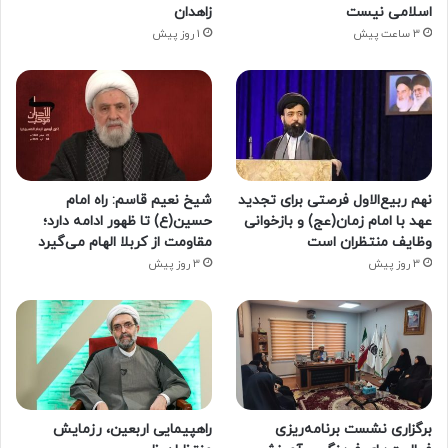
اسلامی نیست
زاهدان
3 ساعت پیش
1 روز پیش
نهم ربیع‌الاول فرصتی برای تجدید
شیخ نعیم قاسم: راه امام
عهد با امام زمان(عج) و بازخوانی
حسین(ع) تا ظهور ادامه دارد؛
وظایف منتظران است
مقاومت از کربلا الهام می‌گیرد
3 روز پیش
3 روز پیش
برگزاری نشست برنامه‌ریزی
راهپیمایی اربعین، رزمایش