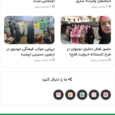
«عاشقان ولایت» ساری
اجتماعی است
2 ساعت پیش
2 ساعت پیش
حضور فعال دختران نوجوان در
برپایی موکب فرهنگی مهدوی در
طرح تابستانه «روایت فتح»
اربعین حسینی ارومیه
5 ساعت پیش
5 ساعت پیش
ما را دنبال کنید
آپارات
بله
اینستاگرام
ایتا
شنوتو