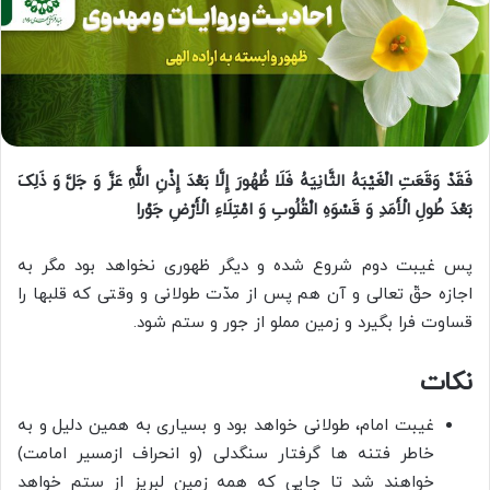
فَقَدْ وَقَعَتِ الْغَیْبَهُ الثَّانِیَهُ فَلَا ظُهُورَ إِلَّا بَعْدَ إِذْنِ اللَّهِ عَزَّ وَ جَلَّ وَ ذَلِکَ
بَعْدَ طُولِ الْأَمَدِ وَ قَسْوَهِ الْقُلُوبِ وَ امْتِلَاءِ الْأَرْضِ جَوْرا
پس غیبت دوم شروع شده و دیگر ظهورى نخواهد بود مگر به
اجازه حقّ تعالى و آن هم پس از مدّت طولانى و وقتى که قلب‏ها را
قساوت فرا بگیرد و زمین مملو از جور و ستم شود.
نکات
غیبت امام، طولانی خواهد بود و بسیاری به همین دلیل و به
خاطر فتنه ها گرفتار سنگدلی (و انحراف ازمسیر امامت)
خواهند شد تا جایی که همه زمین لبریز از ستم خواهد