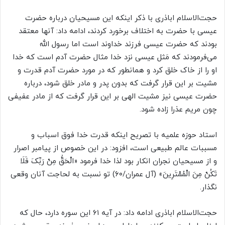
حجت‌الاسلام اباذری با ذکر اینکه این مسیحیان درباره حضرت
عیسی با حضرت به اختلاف برخورد کردند، ادامه داد: آنها معتقد
بودند که حضرت عیسی فرزند خداوند است اما رسول الله
می‌فرمودند که مَثل عیسی نزد خدا مثال حضرت آدم است که خدا
او را از خاک خلق کرد و همانطور که در مورد حضرت آدم قدرت و
مشیت بر این قرار گرفت که بدون پدر و مادر خلق شود، درباره
حضرت عیسی نیز مشیت الهی بر این قرار گرفت که از مادر عفیفی
چون مریم عذرا زاده شود.
استاد حوزه علمیه با تصریح اینکه قدرت خدا فوق اسباب و
مسببات عالم طبیعی است، افزود: در این خصوص از پیامبر اصرار
و از مسیحیان نجران انکار بود لذا خدا فرمود «الْحَقُّ مِنْ رَبِّکَ فَلَا
تَکُنْ مِنَ الْمُمْتَرِینَ» (آل عمران/۶۰) تو نسبت به لحاجت آنان وقعی
نگذار.
حجت‌الاسلام اباذری ادامه داد: در آیه ۶۱ این سوره دارد، حال که