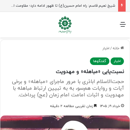
شیخ نعیم قاسم: راه امام حسین(ع) تا ظهور ادامه دارد؛ مقاومت از کربلا الهام می‌گیرد
منو
خانه
/
اخبار
اخبار
گفتگوها
نسبت‌یابی «مباهله» و مهدویت
حجت‌الاسلام اباذری با مرور ماجرای «مباهله» و برخی
آیات و روایات هم‌سو، به به تبیین ارتباط مباهله با
مهدویت و اثبات امامت امام زمان (عج) پرداخت.
خرداد ۱۹, ۱۴۰۵
زمان تقریبی مطالعه 2 دقیقه