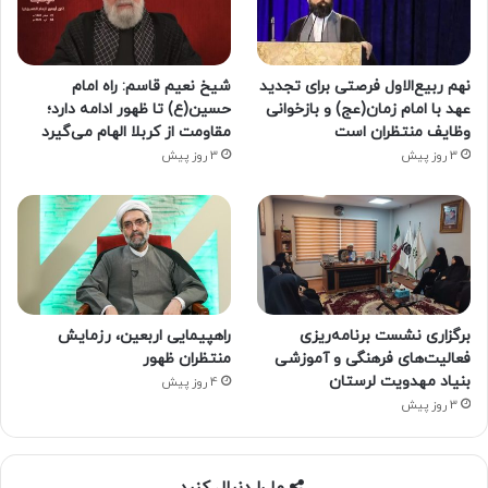
نهم ربیع‌الاول فرصتی برای تجدید
شیخ نعیم قاسم: راه امام
عهد با امام زمان(عج) و بازخوانی
حسین(ع) تا ظهور ادامه دارد؛
وظایف منتظران است
مقاومت از کربلا الهام می‌گیرد
3 روز پیش
3 روز پیش
برگزاری نشست برنامه‌ریزی
راهپیمایی اربعین، رزمایش
فعالیت‌های فرهنگی و آموزشی
منتظران ظهور
بنیاد مهدویت لرستان
4 روز پیش
3 روز پیش