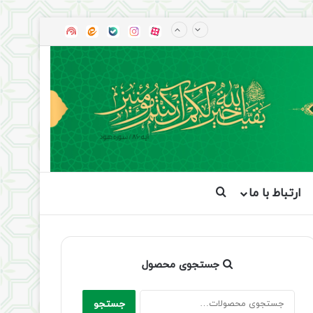
آپارات
بله
اینستاگرام
ایتا
شنوتو
ارتباط با ما
جستجو برای
جستجوی محصول
جستجو
جستجو
برای: