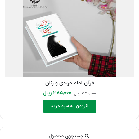
قرآن امام مهدی و زنان
Current
Original
385,000
ریال
550,000
ریال
price
price
is:
was:
افزودن به سبد خرید
550,000 ریال.
385,000 ریال.
جستجوی محصول