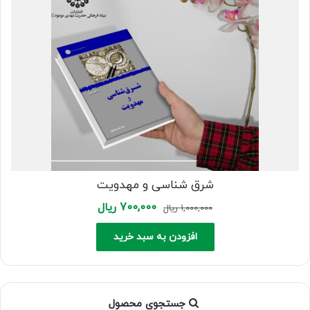
شرق شناسی و مهدویت
Current
Original
700,000
ریال
1,000,000
ریال
price
price
is:
was:
افزودن به سبد خرید
1,000,000 ریال.
700,000 ریال.
جستجوی محصول