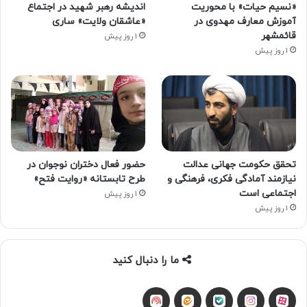
«نسیم حیات» با محوریت
اندیشه رهبر شهید در اجتماع
آموزش معارف مهدوی در
«عاشقان ولایت» ساری
قائمشهر
1 روز پیش
1 روز پیش
تحقق حکومت جهانی عدالت
حضور فعال دختران نوجوان در
نیازمند آمادگی فکری، فرهنگی و
طرح تابستانه «روایت فتح»
اجتماعی است
1 روز پیش
1 روز پیش
ما را دنبال کنید
آپارات
بله
اینستاگرام
ایتا
شنوتو