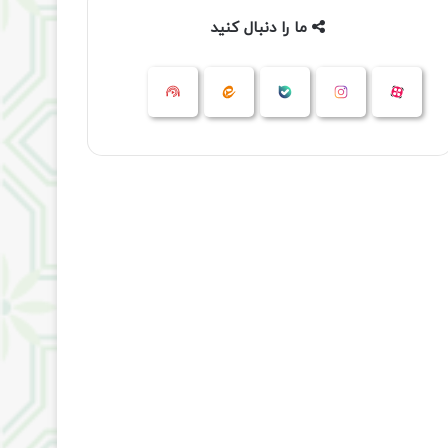
ما را دنبال کنید
آپارات
بله
اینستاگرام
ایتا
شنوتو