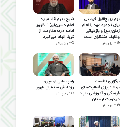
نهم ربیع‌الاول فرصتی
شیخ نعیم قاسم: راه
برای تجدید عهد با امام
امام حسین(ع) تا ظهور
زمان(عج) و بازخوانی
ادامه دارد؛ مقاومت از
وظایف منتظران است
کربلا الهام می‌گیرد
3 روز پیش
3 روز پیش
برگزاری نشست
راهپیمایی اربعین،
برنامه‌ریزی فعالیت‌های
رزمایش منتظران ظهور
فرهنگی و آموزشی بنیاد
4 روز پیش
مهدویت لرستان
3 روز پیش