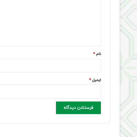
د
گ
ا
ه
*
نام
*
ایمیل
*